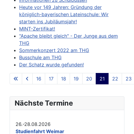
Heute vor 149 Jahren: Gründung der
königlich-bayerischen Lateinschule: Wir
starten ins Jubiläumsjahr!
MINT-Zertifikat!
"Apache bleibt gleich" - Der Junge aus dem
THG
Sommerkonzert 2022 am THG
Busschule am THG
Der Schatz wurde gefunden!
16
17
18
19
20
21
22
23
Page 21 of 38
Nächste Termine
26.-28.08.2026
Studienfahrt Weimar