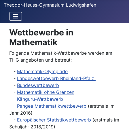
Theodor-Heuss-Gymnasium Ludwigshafen
Wettbewerbe in
Mathematik
Folgende Mathematik-Wettbewerbe werden am
THG angeboten und betreut:
-
Mathematik-Olympiade
-
Landeswettbewerb Rheinland-Pfalz
-
Bundeswettbewerb
-
Mathematik ohne Grenzen
-
Känguru-Wettbewerb
-
Pangea Mathematikwettbewerb
(erstmals im
Jahr 2016)
-
Europäischer Statistikwettbewerb
(erstmals im
Schuljahr 2018/2019)