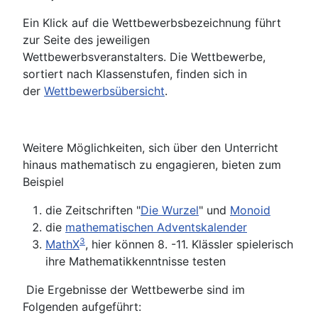
Ein Klick auf die Wettbewerbsbezeichnung führt
zur Seite des jeweiligen
Wettbewerbsveranstalters. Die Wettbewerbe,
sortiert nach Klassenstufen, finden sich in
der
Wettbewerbsübersicht
.
Weitere Möglichkeiten, sich über den Unterricht
hinaus mathematisch zu engagieren, bieten zum
Beispiel
die Zeitschriften "
Die Wurzel
" und
Monoid
die
mathematischen Adventskalender
3
MathX
, hier können 8. -11. Klässler spielerisch
ihre Mathematikkenntnisse testen
Die Ergebnisse der Wettbewerbe sind im
Folgenden aufgeführt: