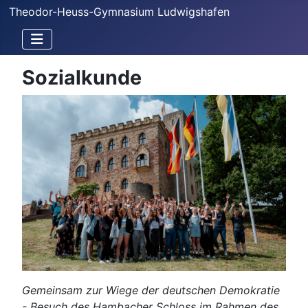
Theodor-Heuss-Gymnasium Ludwigshafen
Sozialkunde
Gemeinsam zur Wiege der deutschen Demokratie
- Besuch des Hambacher Schloss im Rahmen des