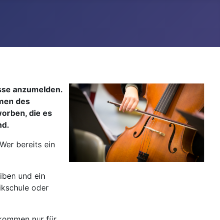
lasse anzumelden.
hmen des
worben, die es
nd.
Wer bereits ein
eiben und ein
ikschule oder
 kommen nur für