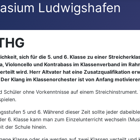
asium Ludwigshafen
 THG
hkeit, sich für die 5. und 6. Klasse zu einer Streicherk
iola, Violoncello und Kontrabass im Klassenverband im Ra
teilt wird. Herr Altvater hat eine Zusatzqualifikation er
n. Der Klang im Klassenorchester ist von Anfang motiviere
nd Schüler ohne Vorkenntnisse auf einem Streichinstrument. 
pielen.
ngsstufen 5 und 6. Während dieser Zeit sollte jeder dabeibl
der 6. Klasse kann man zum Einzelunterricht wechseln (Mus
t der Schule hinein.
igene Klasse oder sie werden auf zwei Klassen verteilt und