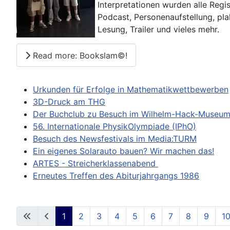
Interpretationen wurden alle Regi
Podcast, Personenaufstellung, pla
Lesung, Trailer und vieles mehr.
Read more: Bookslam©!
Urkunden für Erfolge in Mathematikwettbewerben
3D-Druck am THG
Der Buchclub zu Besuch im Wilhelm-Hack-Museu
56. Internationale PhysikOlympiade (IPhO)
Besuch des Newsfestivals im Media:TURM
Ein eigenes Solarauto bauen? Wir machen das!
ARTES - Streicherklassenabend
Erneutes Treffen des Abiturjahrgangs 1986
1
2
3
4
5
6
7
8
9
1