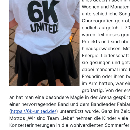
Wochen und Monaten
unterschiedliche Songs
Choreografien geprob
endlich aufgeführt. 7
waren Teil dieses gra
Projekts und sind übe
hinausgewachsen: Mit
Energie, Leidenschaf
sie gesungen und get
dabei manchmal ihre 
Freundin oder ihren 
im Arm hatten, war ei
großartig. Von der e
an hat man eine besondere Magie in der Arena gespürt
einer hervorragenden Band und dem Bandleader Fabia
(
https://6k-united.de/
) unterstützt wurde. Ganz im Zei
Mottos „Wir sind Team Liebe“ nehmen die Kinder viele
Konzerterinnerungen in die wohlverdienten Sommerfer